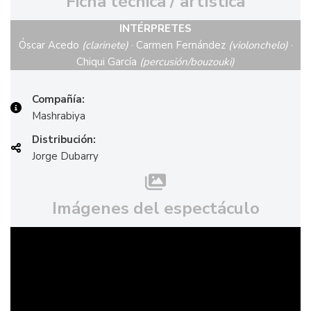
Ficha técnica / artística
INTÉRPRETES
Óscar Acedo
(clarinete)
· Carmen Fernández
(violonchelo)
·
Chiqui García
(percusión/bouzouki)
Compañía:
Mashrabiya
Distribución:
Jorge Dubarry
Imágenes del espectáculo