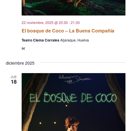
22 noviembre, 2025 @ 20:30
-
21:30
El bosque de Coco – La Buena Compañía
Teatro Ciema Corrales
Aljaraque, Huelva
8€
diciembre 2025
JUE
18