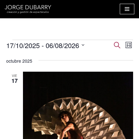
Saltar
al
contenido
Navega
17/10/2025
 - 
06/08/2026
Na
Buscar
Lista
Seleccionar
de
de
octubre 2025
fecha.
vis
búsqu
de
VIE
y
17
Ev
vistas
de
Evento