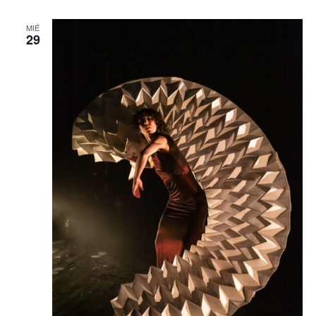
MIÉ
29